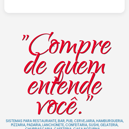
"Compre
de quem
entende
você."
SISTEMAS PARA RESTAURANTE, BAR, PUB, CERVEJARIA, HAMBURGUERIA,
PIZZARIA, PADARIA, LANCHONETE, CONFEITARIA, SUSHI, GELATERIA,
CHURRASCARIA, CAFETERIA, CASA NOTURNA, ...