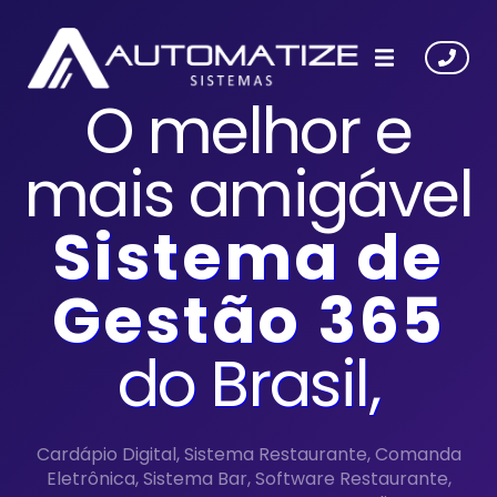
O melhor e
mais amigável
S
istema de
G
estão 365
do
B
rasil,
Cardápio Digital, Sistema Restaurante, Comanda
Eletrônica, Sistema Bar, Software Restaurante,