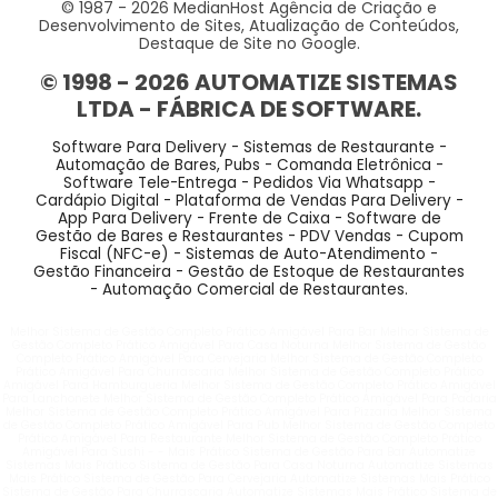
© 1987 -
2026
MedianHost Agência de Criação e
Desenvolvimento de Sites, Atualização de Conteúdos,
Destaque de Site no Google.
© 1998 -
2026
AUTOMATIZE SISTEMAS
LTDA - FÁBRICA DE SOFTWARE.
Software Para Delivery - Sistemas de Restaurante -
Automação de Bares, Pubs - Comanda Eletrônica -
Software Tele-Entrega - Pedidos Via Whatsapp -
Cardápio Digital - Plataforma de Vendas Para Delivery -
App Para Delivery - Frente de Caixa - Software de
Gestão de Bares e Restaurantes - PDV Vendas - Cupom
Fiscal (NFC-e) - Sistemas de Auto-Atendimento -
Gestão Financeira - Gestão de Estoque de Restaurantes
- Automação Comercial de Restaurantes.
Melhor Sistema de Gestão Completo Prático Amigável Para Bar Melhor Sistema de
Gestão Completo Prático Amigável Para Casa Noturna Melhor Sistema de Gestão
Completo Prático Amigável Para Cervejaria Melhor Sistema de Gestão Completo
Prático Amigável Para Churrascaria Melhor Sistema de Gestão Completo Prático
Amigável Para Hamburgueria Melhor Sistema de Gestão Completo Prático Amigável
Para Lanchonete Melhor Sistema de Gestão Completo Prático Amigável Para Padaria
Melhor Sistema de Gestão Completo Prático Amigável Para Pizzaria Melhor Sistema
de Gestão Completo Prático Amigável Para Pub Melhor Sistema de Gestão Completo
Prático Amigável Para Restaurante Melhor Sistema de Gestão Completo Prático
Amigável Para Sushi - - Mais Prático Sistema de Gestão Para Bar Automatize
Sistemas Mais Prático Sistema de Gestão Para Casa Noturna Automatize Sistemas
Mais Prático Sistema de Gestão Para Cervejaria Automatize Sistemas Mais Prático
Sistema de Gestão Para Churrascaria Automatize Sistemas Mais Prático Sistema de