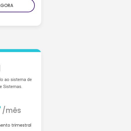
AGORA
d
do ao sistema de
ze Sistemas.
r
/mês
nto trimestral