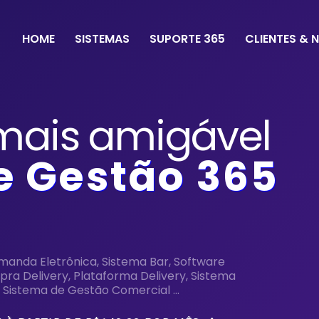
HOME
SISTEMAS
SUPORTE 365
CLIENTES & 
mais amigável
e
G
estão 365
omanda Eletrônica, Sistema Bar, Software
ra Delivery, Plataforma Delivery, Sistema
 Sistema de Gestão Comercial ...