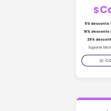
C
$
5% desconto
15% desconto
25% descon
Suporte téc
CON