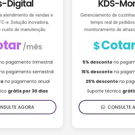
-Digital
KDS-Mon
a atendimento de vendas e
Gerenciamento de cozinha
C-e. Solução inovadora,
tempo real de pedidos,
o custo de manutenção.
monitoramento de atraso
otar
Cota
$
/mês
no pagamento trimestral
5% desconto
no pagame
no pagamento semestral
15% desconto
no pagam
to
no pagamento anual
25% desconto
no pag
nico
grátis por 30 dias
Suporte técnico
gráti
SULTE AGORA
CONSULTE 