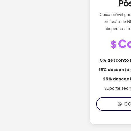
Pós
Caixa móvel par
emissão de NF
dispensa alt
C
$
5% desconto
15% desconto
25% descon
Suporte téc
CON