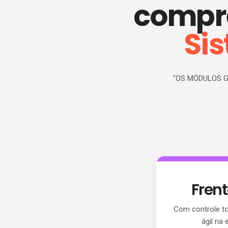
compre
S
i
"OS MÓDULOS G
Frent
Com controle tot
ágil na