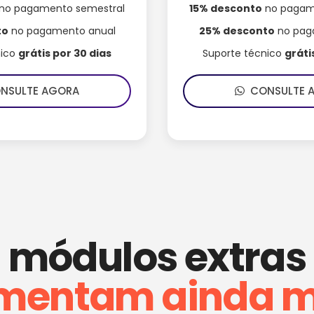
no pagamento semestral
15% desconto
no pagam
to
no pagamento anual
25% desconto
no pag
nico
grátis por 30 dias
Suporte técnico
gráti
SULTE AGORA
CONSULTE 
módulos extras
mentam ainda m