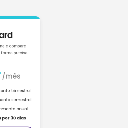
ard
ne e compare
e forma precisa.
r
/mês
nto trimestral
ento semestral
amento anual
s por 30 dias