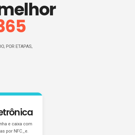
 melhor
365
O, POR ETAPAS,
trônica
inha e caixa com
das por NFC_e.