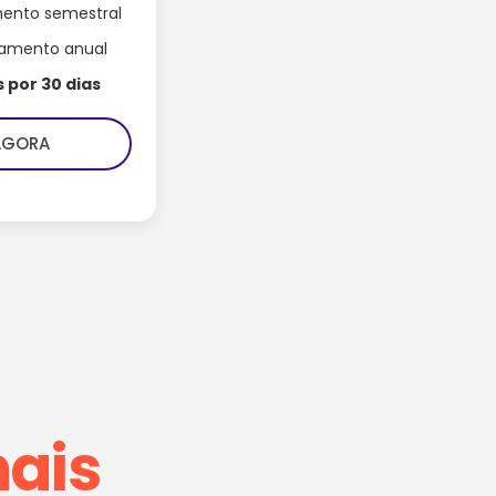
ento semestral
amento anual
s por 30 dias
AGORA
ais