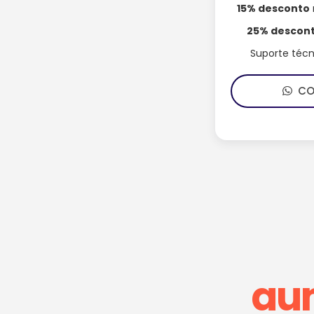
15% desconto
25% descon
Suporte téc
CON
au