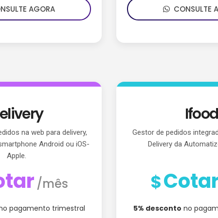
SULTE AGORA
CONSULTE 
elivery
Ifoo
didos na web para delivery,
Gestor de pedidos integra
smartphone Android ou iOS-
Delivery da Automati
Apple.
otar
Cota
$
/mês
no pagamento trimestral
5% desconto
no pagame