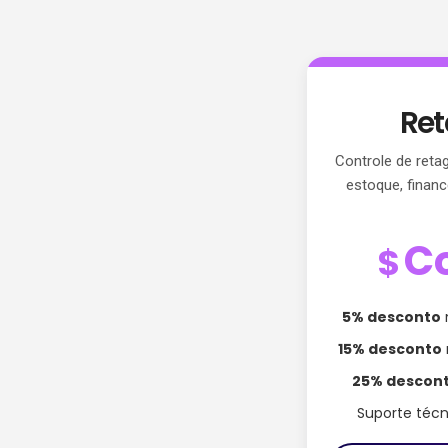
Re
Controle de reta
estoque, financ
C
$
5% desconto
15% desconto
25% descon
Suporte téc