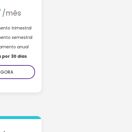
r
/mês
nto trimestral
ento semestral
amento anual
s por 30 dias
AGORA