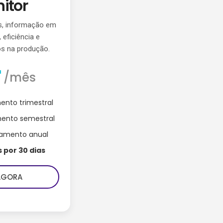
itor
s, informação em
 eficiência e
s na produção.
r
/mês
nto trimestral
ento semestral
amento anual
s por 30 dias
AGORA