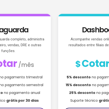
taguarda
Dashbo
guarda completo, administra
Acompanhe vendas onli
eiro, vendas, DRE e outras
resultados entre filiais d
funções.
otar
Cota
$
/mês
no pagamento trimestral
5% desconto
no pagame
no pagamento semestral
15% desconto
no pagam
to
no pagamento anual
25% desconto
no pag
nico
grátis por 30 dias
Suporte técnico
gráti