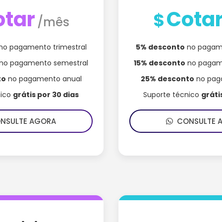
otar
Cota
$
/mês
no pagamento trimestral
5% desconto
no pagame
no pagamento semestral
15% desconto
no pagam
to
no pagamento anual
25% desconto
no pag
nico
grátis por 30 dias
Suporte técnico
gráti
SULTE AGORA
CONSULTE 