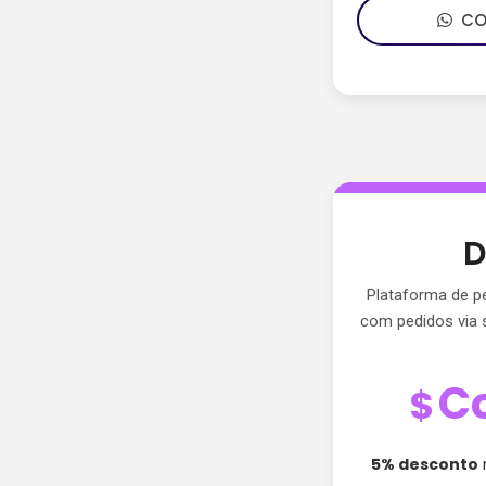
CON
D
Plataforma de pe
com pedidos via 
C
$
5% desconto