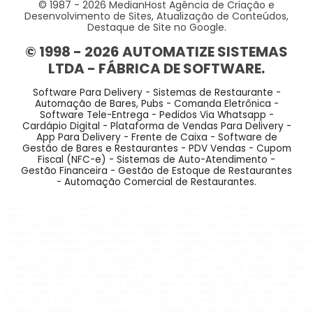
© 1987 -
2026
MedianHost Agência de Criação e
Desenvolvimento de Sites, Atualização de Conteúdos,
Destaque de Site no Google.
© 1998 -
2026
AUTOMATIZE SISTEMAS
LTDA - FÁBRICA DE SOFTWARE.
Software Para Delivery - Sistemas de Restaurante -
Automação de Bares, Pubs - Comanda Eletrônica -
Software Tele-Entrega - Pedidos Via Whatsapp -
Cardápio Digital - Plataforma de Vendas Para Delivery -
App Para Delivery - Frente de Caixa - Software de
Gestão de Bares e Restaurantes - PDV Vendas - Cupom
Fiscal (NFC-e) - Sistemas de Auto-Atendimento -
Gestão Financeira - Gestão de Estoque de Restaurantes
- Automação Comercial de Restaurantes.
Melhor Sistema de Gestão Completo Prático Amigável Para Bar Melhor Sistema de
Gestão Completo Prático Amigável Para Casa Noturna Melhor Sistema de Gestão
Completo Prático Amigável Para Cervejaria Melhor Sistema de Gestão Completo
Prático Amigável Para Churrascaria Melhor Sistema de Gestão Completo Prático
Amigável Para Hamburgueria Melhor Sistema de Gestão Completo Prático Amigável
Para Lanchonete Melhor Sistema de Gestão Completo Prático Amigável Para Padaria
Melhor Sistema de Gestão Completo Prático Amigável Para Pizzaria Melhor Sistema
de Gestão Completo Prático Amigável Para Pub Melhor Sistema de Gestão Completo
Prático Amigável Para Restaurante Melhor Sistema de Gestão Completo Prático
Amigável Para Sushi - - Mais Prático Sistema de Gestão Para Bar Automatize
Sistemas Mais Prático Sistema de Gestão Para Casa Noturna Automatize Sistemas
Mais Prático Sistema de Gestão Para Cervejaria Automatize Sistemas Mais Prático
Sistema de Gestão Para Churrascaria Automatize Sistemas Mais Prático Sistema de