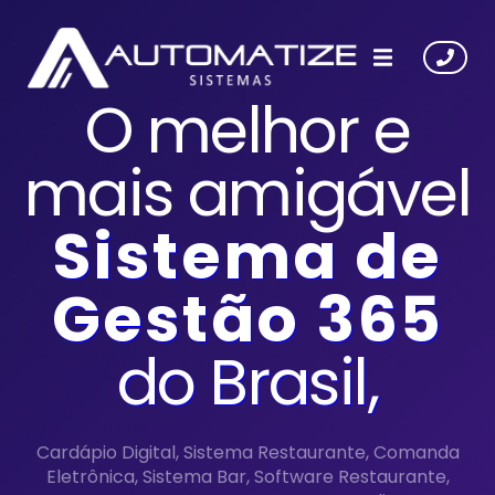
O melhor e
mais amigável
S
istema de
G
estão 365
do
B
rasil,
Cardápio Digital, Sistema Restaurante, Comanda
Eletrônica, Sistema Bar, Software Restaurante,