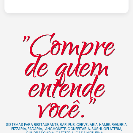
"Compre
de quem
entende
você."
SISTEMAS PARA RESTAURANTE, BAR, PUB, CERVEJARIA, HAMBURGUERIA,
PIZZARIA, PADARIA, LANCHONETE, CONFEITARIA, SUSHI, GELATERIA,
CHURRASCARIA, CAFETERIA, CASA NOTURNA, ...