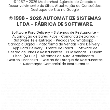
© 1987 -
2026
MedianHost Agência de Criação e
Desenvolvimento de Sites, Atualização de Conteúdos,
Destaque de Site no Google.
© 1998 -
2026
AUTOMATIZE SISTEMAS
LTDA - FÁBRICA DE SOFTWARE.
Software Para Delivery - Sistemas de Restaurante -
Automação de Bares, Pubs - Comanda Eletrônica -
Software Tele-Entrega - Pedidos Via Whatsapp -
Cardápio Digital - Plataforma de Vendas Para Delivery -
App Para Delivery - Frente de Caixa - Software de
Gestão de Bares e Restaurantes - PDV Vendas - Cupom
Fiscal (NFC-e) - Sistemas de Auto-Atendimento -
Gestão Financeira - Gestão de Estoque de Restaurantes
- Automação Comercial de Restaurantes.
Melhor Sistema de Gestão Completo Prático Amigável Para Bar Melhor Sistema de
Gestão Completo Prático Amigável Para Casa Noturna Melhor Sistema de Gestão
Completo Prático Amigável Para Cervejaria Melhor Sistema de Gestão Completo
Prático Amigável Para Churrascaria Melhor Sistema de Gestão Completo Prático
Amigável Para Hamburgueria Melhor Sistema de Gestão Completo Prático Amigável
Para Lanchonete Melhor Sistema de Gestão Completo Prático Amigável Para Padaria
Melhor Sistema de Gestão Completo Prático Amigável Para Pizzaria Melhor Sistema
de Gestão Completo Prático Amigável Para Pub Melhor Sistema de Gestão Completo
Prático Amigável Para Restaurante Melhor Sistema de Gestão Completo Prático
Amigável Para Sushi - - Mais Prático Sistema de Gestão Para Bar Automatize
Sistemas Mais Prático Sistema de Gestão Para Casa Noturna Automatize Sistemas
Mais Prático Sistema de Gestão Para Cervejaria Automatize Sistemas Mais Prático
Sistema de Gestão Para Churrascaria Automatize Sistemas Mais Prático Sistema de