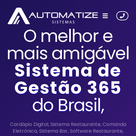
O melhor e
mais amigável
S
istema de
G
estão 365
do
B
rasil,
Cardápio Digital, Sistema Restaurante, Comanda
Eletrônica, Sistema Bar, Software Restaurante,