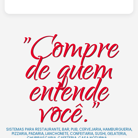
"Compre
de quem
entende
você."
SISTEMAS PARA RESTAURANTE, BAR, PUB, CERVEJARIA, HAMBURGUERIA,
PIZZARIA, PADARIA, LANCHONETE, CONFEITARIA, SUSHI, GELATERIA,
CHURRASCARIA, CAFETERIA, CASA NOTURNA, ...